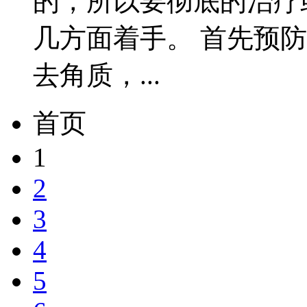
的，所以要彻底的治疗
几方面着手。 首先预
去角质，...
首页
1
2
3
4
5