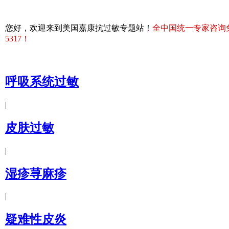
您好，欢迎来到美国嘉康抗过敏专题站！
全中国统一专家咨询免费热
5317！
呼吸系统过敏
|
皮肤过敏
|
湿疹荨麻疹
|
疑难性皮炎