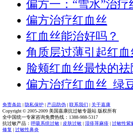
偏方一：“雪水”治疗
偏方治疗红血丝
红血丝能治好吗？
角质层过薄引起红血
脸颊红血丝最快的祛
偏方治疗红血丝_绿
免责条款
|
隐私保护
|
产品防伪
|
联系我们
|
关于嘉康
Copyright © 2005-2009 美国嘉康抗过敏专题站 版权所有
全中国统一专家咨询免费热线：1388-988-5317
抗过敏产品：
呼吸系统过敏
|
皮肤过敏
|
湿疹荨麻疹
|
过敏性紫
修复
|
过敏性鼻炎